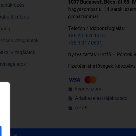
1037 Budapest, Bécsi út 85. IV
ortükrözés
Nagyszombat u. 14. sarok, sze
gimnáziummal
agbéltükrözés
Telefon / Időpontfoglalás:
ahang
+36 20 951 1615
gzéses vizsgálatok
+36 1 317 0631
tikai vizsgálatok
Nyitva tartás: Hétfő – Péntek 8
rvizsgálatok
Fizetési lehetőségek: készpénz
Impresszum
Adatkezelési tájékoztató
ÁSZF
.
nntartva!