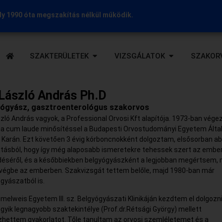
y 1990 óta megszakítás nélkül működik.
SZAKTERÜLETEK
VIZSGÁLATOK
SZAKOR
 László András Ph.D
yógyász, gasztroenterológus szakorvos
szló András vagyok, a Professional Orvosi Kft alapítója. 1973-ban vég
 cum laude minősítéssel a Budapesti Orvostudományi Egyetem Álta
 Karán. Ezt követően 3 évig kórboncnokként dolgoztam, elsősorban ab
atásból, hogy így még alaposabb ismeretekre tehessek szert az ember
éséről, és a későbbiekben belgyógyászként a legjobban megértsem, 
végbe az emberben. Szakvizsgát tettem belőle, majd 1980-ban már
gyászatból is.
elweis Egyetem III. sz. Belgyógyászati Klinikáján kezdtem el dolgozni
egyik legnagyobb szaktekintélye (Prof.dr.Rétsági György) mellett
hettem gyakorlatot. Tőle tanultam az orvosi szemléletemet és a