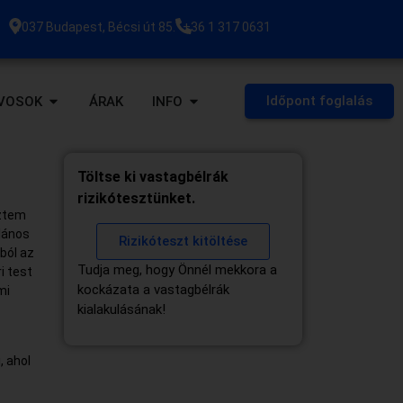
1037 Budapest, Bécsi út 85.
+36 1 317 0631
Időpont foglalás
VOSOK
ÁRAK
INFO
Töltse ki vastagbélrák
rizikótesztünket.
eztem
lános
Rizikóteszt kitöltése
ból az
Tudja meg, hogy Önnél mekkora a
i test
kockázata a vastagbélrák
mi
kialakulásának!
, ahol