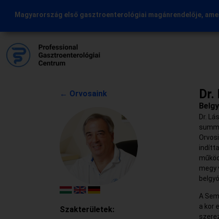
Magyarország első gasztroenterológiai magánrendelője, amel
Dr.
← Orvosaink
Belg
Dr. Lá
summa
Orvosi
indítt
működ
megy 
belgyó
A Semm
a kor 
Szakterületek:
szerez