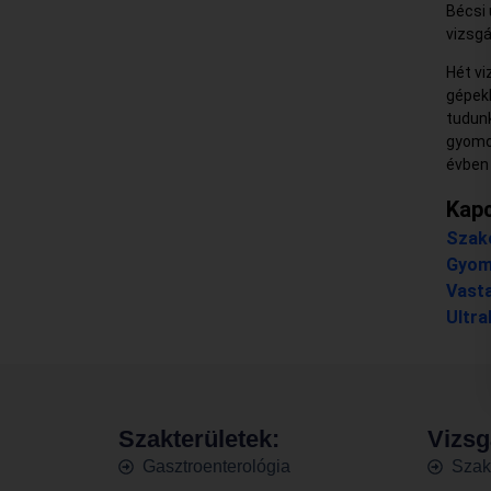
Bécsi 
vizsgá
Hét vi
gépekk
tudunk
gyomo
évben 
Kapc
Szak
Gyom
Vast
Ultr
Szakterületek:
Vizsg
Gasztroenterológia
Szak