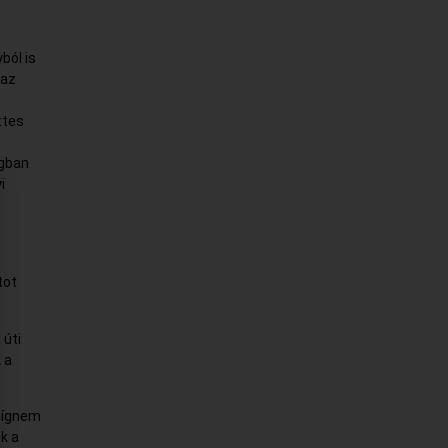
ból is
 az
ttes
ágban
i
tot
 úti
 a
 mígnem
k a