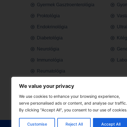
Gyermek Gasztroenterológia
Gyom
Proktológia
Vast
Endokrinológia
Ultr
Diabetológia
Kilé
Neurológia
Gene
Immunológia
Labo
Reumatológia
Bőrgyógyászat
We value your privacy
Pszichológia
We use cookies to enhance your browsing experience,
serve personalised ads or content, and analyse our traffic.
By clicking "Accept All", you consent to our use of cookies
Customise
Reject All
Accept All
Professional Rendelő Kft 1991 - 2025 © Minden jog fe