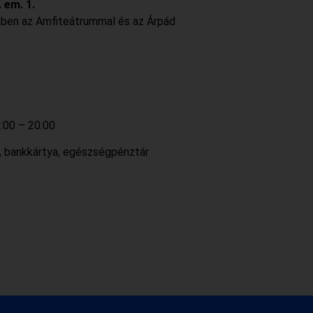
. em. 1.
mben az Amfiteátrummal és az Árpád
:00 – 20:00
, bankkártya, egészségpénztár