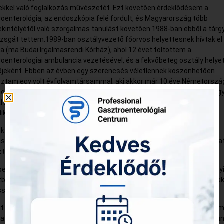
ekkel való foglalkozás művészetét. Ezt követően érdeklődésem a
oenterológia, az endoszkópia felé fordult, és Magyarország több
kintélyétől való szorgalmas tanulást követően 1988-ban ebből a tárgy
zsgát tettem.1989-ban osztályvezető főorvos helyettesnek hívtak el
a (ma Budai Irgalmasrendi Kórház), ahol 12 évet töltöttem a
oenterologiai ambulancia vezetésével, és a fekvőbeteg osztály helye
őjeként. Ebben az évben egy szerencsés véletlennek köszönhetően
koztam egy volt évfolyamtársammal, aki akkor már 10 éve Németorsz
ott, és 1990-ben vele megalapítottuk hazánk első privát egészségügy
ltatóját, a Professional Orvosi Kft-t, ami most már 30 éve sikeresen
ik.
k során több nemzetközi, multicentrikus gyógyszer-epidemiológiai
ásban vettem részt, melynek eredménye képen 1999-ben Ph.D fokoza
ztem.
en visszahívtak a III.sz.Belklinikára (ami közben leköltözött a Kútvölgyi
ba), ahol a belgyógyászati ambulanciát vezettem 2020-ig, azóta csak
sional Orvosi Kft-ben dolgozom.
át rendelő közben egyre fejlődött, egyre több orvos dolgozott benne,
a kinőttük addigi rendelőnket és egy új, tágasabb ingatlanba költöztün