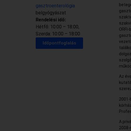
beteg
gasztroenterológia
gasztr
belgyógyászat
szakte
Rendelési idő:
szakvi
Hétfő: 10:00 – 18:00,
ORFI-b
Szerda: 10:00 – 18:00
gasztr
vezet
Időpontfoglalás
talál
dolgoz
szolgá
működ
Az éve
kutat
szere
2001-b
kórház
Profes
A priv
2008-r