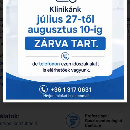
útra, ahol már a gasztroenterológia, azon belül is az altatásos endos
latok kerültek a fókuszba.
zsgálóhelyiséget alakítottunk ki a legkorszerűbb módon és a legkorsz
el, melyeket azóta is fejlesztünk. Jelenleg két teljes endoszkópos to
 dolgozni, mely lehetővé teszi, hogy az utóbbi években elvégzett évi 
r- és 1200 vastagbéltükrözésnél még többet végezzünk. Ez az elmúlt
több, mint 25.000 endoszkópos vizsgálatot jelent.
solódó vizsgálatok
orvosi konzultáció →
ortükrözés →
agbéltükrözés →
ahang →
álatok:
orvosi konzultáció