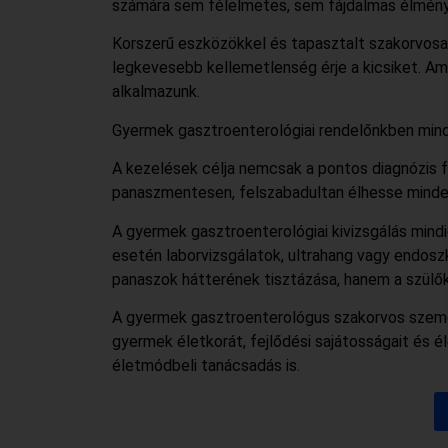
számára sem félelmetes, sem fájdalmas élmény
Korszerű eszközökkel és tapasztalt szakorvosain
legkevesebb kellemetlenség érje a kicsiket. Am
alkalmazunk.
Gyermek gasztroenterológiai rendelőnkben mind
A kezelések célja nemcsak a pontos diagnózis fe
panaszmentesen, felszabadultan élhesse minden
A gyermek gasztroenterológiai kivizsgálás mindi
esetén laborvizsgálatok, ultrahang vagy endosz
panaszok hátterének tisztázása, hanem a szülő
A gyermek gasztroenterológus szakorvos személy
gyermek életkorát, fejlődési sajátosságait és é
életmódbeli tanácsadás is.