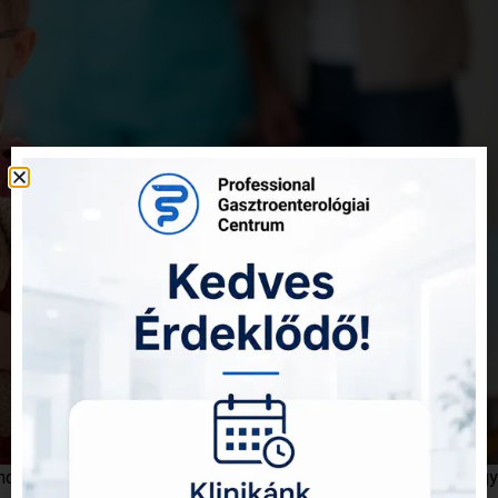
endelőnkben a lehető legkíméletesebb módon végezzük, így a g