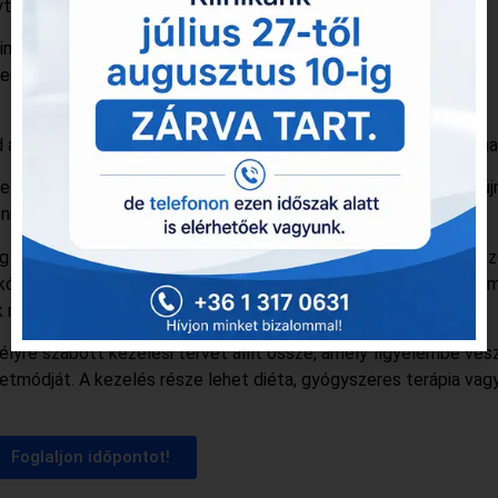
t nem jelent.
k segítségével biztosítjuk, hogy a vizsgálat során a lehető
ennyiben szükséges, érzéstelenítést vagy akár altatást is
 a gyermek, mind az Őt elkísérő szülő biztonságban érezheti ma
lállítása, hanem a mielőbbi tünetenyhítés is, hogy a gyermek új
napjait.
g részletes beszélgetéssel és fizikális vizsgálattal kezdődik. S
kópos vizsgálatok segíthetnek a pontos diagnózisban. A cél ne
k megnyugtatása is.
re szabott kezelési tervet állít össze, amely figyelembe vesz
letmódját. A kezelés része lehet diéta, gyógyszeres terápia vag
Foglaljon időpontot!