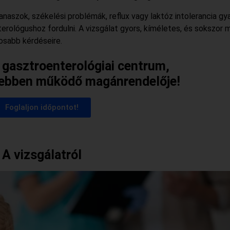
aszok, székelési problémák, reflux vagy laktóz intolerancia gy
rológushoz fordulni. A vizsgálat gyors, kíméletes, és sokszor 
osabb kérdéseire.
 gasztroenterológiai centrum,
gebben működő magánrendelője!
Foglaljon időpontot!
A vizsgálatról