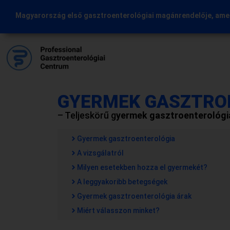
Magyarország első gasztroenterológiai magánrendelője, amel
GYERMEK GASZTRO
– Teljeskörű g
yermek gasztroenterológia
Gyermek gasztroenterológia
A vizsgálatról
Milyen esetekben hozza el gyermekét?
A leggyakoribb betegségek
Gyermek gasztroenterológia árak
Miért válasszon minket?