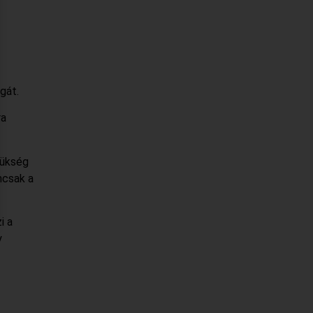
gát.
ra
zükség
mcsak a
i a
y