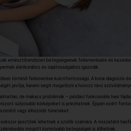
icsik emésztőrendszeri betegségeinek felismerésére és kezelés
gyermek életkorához és sajátosságaihoz igazodik.
ben történő felismerése kulcsfontosságú. A korai diagnózis és
égét javítja, hanem segít megelőzni a hosszú távú szövődménye
lmatlan, de makacs problémák – például funkcionális hasi fájd
 viszont súlyosabb kórképeket is jelezhetnek. Éppen ezért fonto
isszatérő vagy elhúzódó tüneteket.
okszor ijesztőek lehetnek a szülők számára. A visszatérő hasfá
 székrekedés mögött komolyabb betegségek is állhatnak.