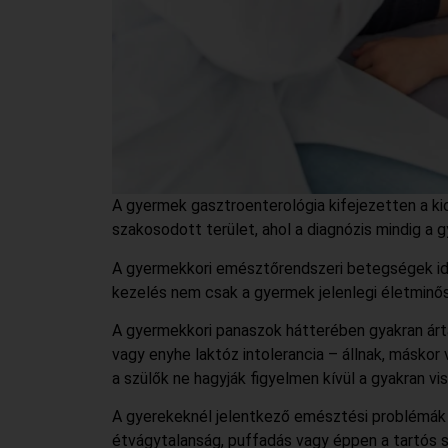
A gyermek gasztroenterológia kifejezetten a k
szakosodott terület, ahol a diagnózis mindig a 
A gyermekkori emésztőrendszeri betegségek idő
kezelés nem csak a gyermek jelenlegi életminős
A gyermekkori panaszok hátterében gyakran árta
vagy enyhe laktóz intolerancia – állnak, máskor
a szülők ne hagyják figyelmen kívül a gyakran v
A gyerekeknél jelentkező emésztési problémák s
étvágytalanság, puffadás vagy éppen a tartós