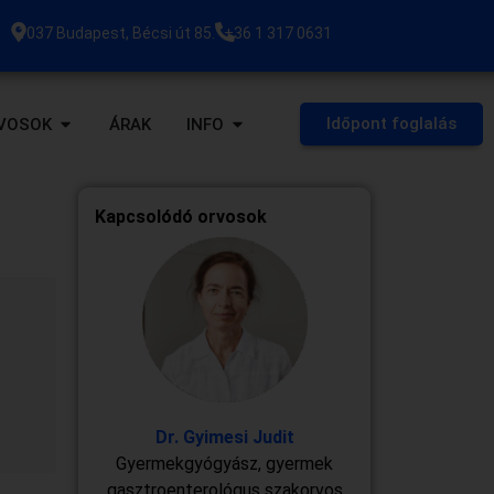
1037 Budapest, Bécsi út 85.
+36 1 317 0631
Időpont foglalás
VOSOK
ÁRAK
INFO
Kapcsolódó orvosok
Dr. Gyimesi Judit
Gyermekgyógyász, gyermek
gasztroenterológus szakorvos