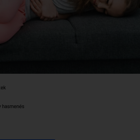
tek
gy hasmenés