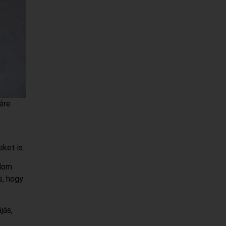
ére
ket is.
alom
s, hogy
jás,