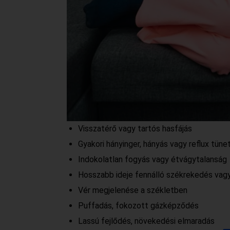
Visszatérő vagy tartós hasfájás
Gyakori hányinger, hányás vagy reflux tüne
Indokolatlan fogyás vagy étvágytalanság
Hosszabb ideje fennálló székrekedés va
Vér megjelenése a székletben
Puffadás, fokozott gázképződés
Lassú fejlődés, növekedési elmaradás