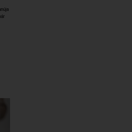
anúja
már