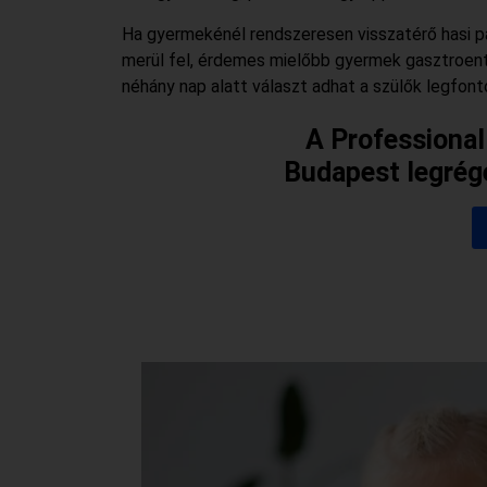
Ha gyermekénél rendszeresen visszatérő hasi pan
merül fel, érdemes mielőbb gyermek gasztroente
néhány nap alatt választ adhat a szülők legfont
A Professional
Budapest legré