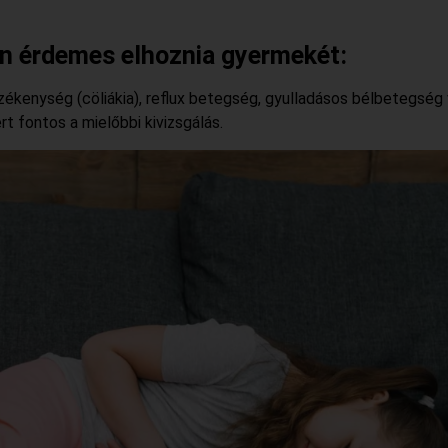
en érdemes
elhoznia
gyermekét:
érzékenység (cöliákia), reflux betegség, gyulladásos bélbetegség
rt fontos a mielőbbi kivizsgálás.